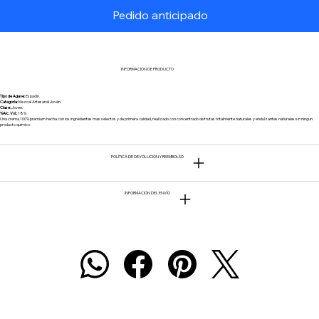
Pedido anticipado
INFORMACIÓN DE PRODUCTO
Tipo de Agave:
Espadín.
Categoría:
Mezcal Artesanal Jovén.
Clase:
Joven.
%Alc. Vol.:
18%
Una crema 100% premium hecha con los ingredientes mas selectos y de primera calidad, realizado con concentrado de frutas totalmente naturales y endulzantes naturales sin ningun
producto quimico.
POLÍTICA DE DEVOLUCIÓN Y REEMBOLSO
INFORMACIÓN DEL ENVÍO