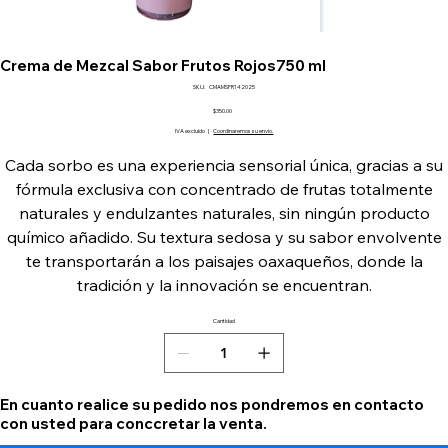
Crema de Mezcal Sabor Frutos Rojos750 ml
SKU
SKU:
CMAMSFR142025
CMAMSFR142025
Precio
$350.00
IVA excluido
|
Coordinaremos su envio.
Cada sorbo es una experiencia sensorial única, gracias a su
fórmula exclusiva con concentrado de frutas totalmente
naturales y endulzantes naturales, sin ningún producto
químico añadido. Su textura sedosa y su sabor envolvente
te transportarán a los paisajes oaxaqueños, donde la
tradición y la innovación se encuentran.
Cantidad
En cuanto realice su pedido nos pondremos en contacto
con usted para conccretar la venta.