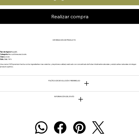
Realizar compra
INFORMACIÓN DE PRODUCTO
Tipo de Agave:
Espadín.
Categoría:
Mezcal Artesanal Jovén.
Clase:
Joven.
%Alc. Vol.:
18%
Una crema 100% premium hecha con los ingredientes mas selectos y de primera calidad, realizado con concentrado de frutas totalmente naturales y endulzantes naturales sin ningun
producto quimico.
POLÍTICA DE DEVOLUCIÓN Y REEMBOLSO
INFORMACIÓN DEL ENVÍO