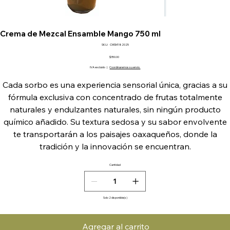
Crema de Mezcal Ensamble Mango 750 ml
SKU
SKU:
CMSM182025
CMSM182025
Precio
$350.00
IVA excluido
|
Coordinaremos su envio.
Cada sorbo es una experiencia sensorial única, gracias a su
fórmula exclusiva con concentrado de frutas totalmente
naturales y endulzantes naturales, sin ningún producto
químico añadido. Su textura sedosa y su sabor envolvente
te transportarán a los paisajes oaxaqueños, donde la
tradición y la innovación se encuentran.
Cantidad
Solo 2 disponible(s)
Agregar al carrito