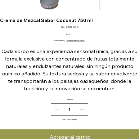
Crema de Mezcal Sabor Coconut 750 ml
SKU
SKU:
CMSCN182025
CMSCN182025
Precio
$350.00
IVA excluido
|
Coordinaremos su envio.
Cada sorbo es una experiencia sensorial única, gracias a su
fórmula exclusiva con concentrado de frutas totalmente
naturales y endulzantes naturales, sin ningún producto
químico añadido. Su textura sedosa y su sabor envolvente
te transportarán a los paisajes oaxaqueños, donde la
tradición y la innovación se encuentran.
Cantidad
Solo 1 disponible(s)
Agregar al carrito