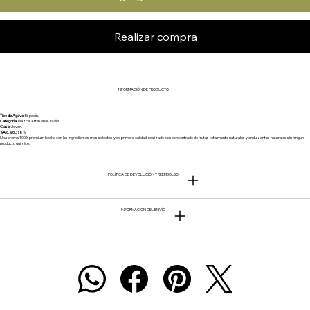
Realizar compra
INFORMACIÓN DE PRODUCTO
Tipo de Agave:
Espadín.
Categoría:
Mezcal Artesanal Jovén.
Clase:
Joven.
%Alc. Vol.:
18%
Una crema 100% premium hecha con los ingredientes mas selectos y de primera calidad, realizado con concentrado de frutas totalmente naturales y endulzantes naturales sin ningun
producto quimico.
POLÍTICA DE DEVOLUCIÓN Y REEMBOLSO
INFORMACIÓN DEL ENVÍO